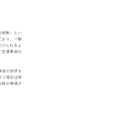
責保険）とい
ており、一般
受けられるよ
て交通事故の
険金の請求を
行う場合は保
金額が補償さ