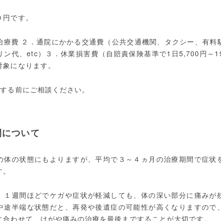
０円です。
治療費 ２．通院にかかる交通費（公共交通機関、タクシー、有料
ン代、etc）３．休業損害費（自賠責保険基準で1日5,700円～19
対象になります。
をする前にご相談ください。
間について
の体の状態にもよりますが、平均で３～４ヵ月の治療期間で症状
す。
、１週間ほどでケガや症状が軽減しても、体の深い部分に痛みが
中途半端な状態だと、再発や後遺症の可能性が高くなりますので
に合わせて、けがや痛みの治療を最後まですることが大切です。