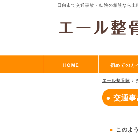
日向市で交通事故・転院の相談なら土
HOME
初めての方
エール整骨院
>
交通事
このよ