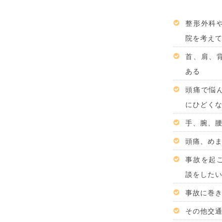
整形外科
院を考え
首、肩、
ある
頭痛で悩
にひどく
手、腕、
頭痛、め
事故を起
談をした
事故に巻
その他交