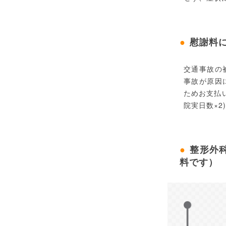
慰謝料
交通事故の
事故が原因
ためお支払い
院実日数×2
整形外
料です）