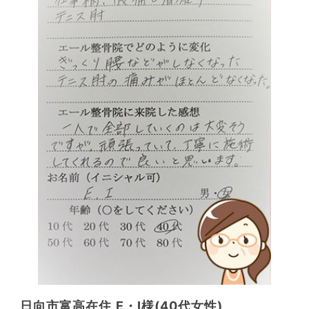
日向市富高在住 E・Ⅰ様(40代女性)